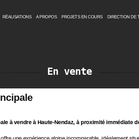
RÉALISATIONS
A PROPOS
PROJETS EN COURS
DIRECTION DE 
En vente
incipale
ale à vendre à Haute-Nendaz, à proximité immédiate de 
offre une expérience alpine incomparable, idéalement situ