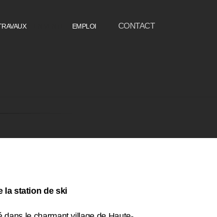
CONTACT
TRAVAUX
EN VENTE
EMPLOI
la station de ski
é dans le charmant village de Haute-