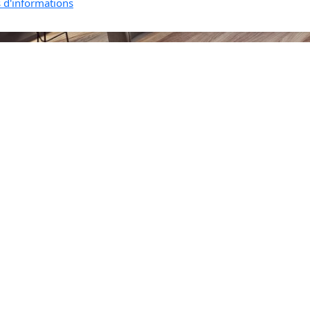
s d'informations
re de contact
 *
E-mail *