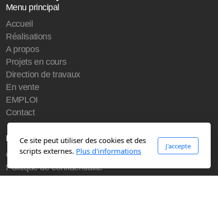
Menu principal
Accueil
Réalisations
A propos
Projets en cours
Direction de travaux
En vente
EMPLOI
Contact
Légal
Ce site peut utiliser des cookies et des
J'accepte
scripts externes.
Plus d'informations
Conditions d'utilisation
Politique de confidentialité
Copyright, tous droits réservés